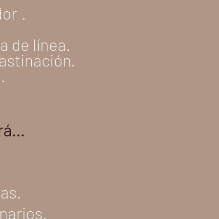
dor
.
 de línea.
rastinación.
.
á...
.
as.
enarios.