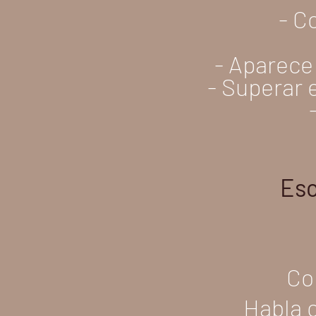
- C
- Aparece
- Superar e
Esc
Co
Habla c