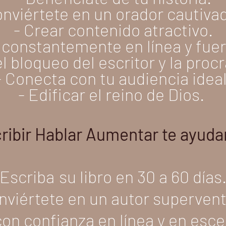
onviértete en un orador cautiva
SALTAR AL REGISTRO
- Crear contenido atractivo.
 constantemente en línea y fuera
l bloqueo del escritor y la proc
- Conecta con tu audiencia ideal
- Edificar el reino de Dios.
ribir Hablar Aumentar te ayudar
Escriba
su libro en 30 a 60 días
nviértete en un autor supervent
on confianza en línea y en esc