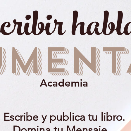
scribir habl
UMENT
Academia
Escribe y publica tu libro.
Domina tu Mensaje.