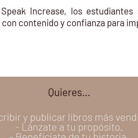
 Speak Increase, los estudiantes
 con contenido y confianza para im
Quieres...
cribir y publicar libros más vend
- Lánzate a tu propósito.
- Benefíciate de tu historia.