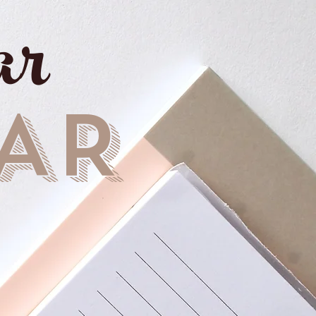
ar
AR