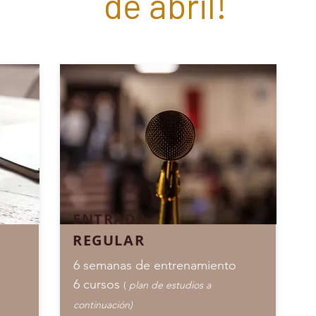
de abril!
ENTRADA
REGULAR
o
6 semanas de entrenamiento
6 cursos
(
plan de estudios a
continuación)