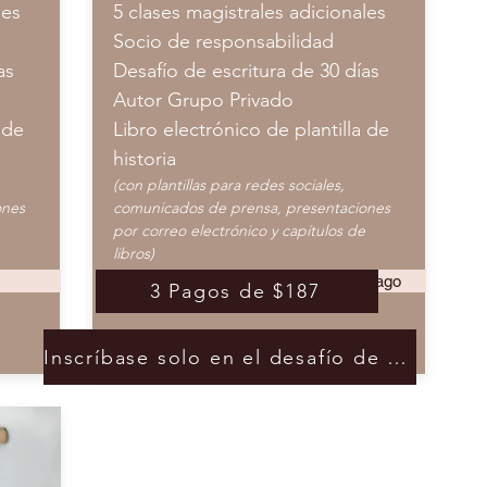
les
5 clases magistrales adicionales
Socio de responsabilidad
ías
Desafío de escritura de 30 días
Autor Grupo Privado
 de
Libro electrónico de plantilla de
historia
(con plantillas para redes sociales,
ones
comunicados de prensa, presentaciones
por correo electrónico y capítulos de
libros)
Inscríbete con 1 Pago
$497
3 Pagos de $187
Inscríbase solo en el desafío de escritura