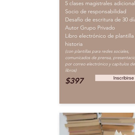
5 clases magistrales adiciona
Socio de responsabilidad
Desafío de escritura de 30 d
Autor Grupo Privado
Libro electrónico de plantilla
historia
(con plantillas para redes sociales,
comunicados de prensa, presentaci
por correo electrónico y capítulos de
libros)
Inscribirse
$397