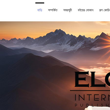
বাড়ি
সম্পর্কিত
সময়সূচী
বইয়ের দোকান
গল্প কোচি