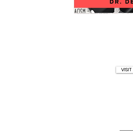
Unshakeable
Faith!
Navigating
Racial
Injustices
in
the
VISI
American
School
System