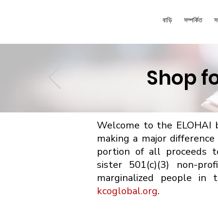
বাড়ি
সম্পর্কিত
স
Shop fo
Welcome to the ELOHAI bo
making a major difference
portion of all proceeds 
sister 501(c)(3) non-pro
marginalized people in 
kcoglobal.org
.