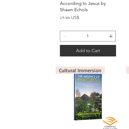
According to Jesus by
Shawn Echols
Price
১৭.৯৯ US$
Add to Cart
Cultural Immersion