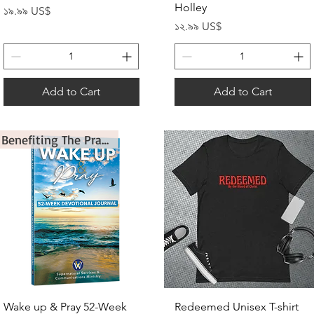
Holley
Price
১৯.৯৯ US$
Price
১২.৯৯ US$
Add to Cart
Add to Cart
Benefiting The Prayer Ministry
Quick View
Quick View
Wake up & Pray 52-Week
Redeemed Unisex T-shirt