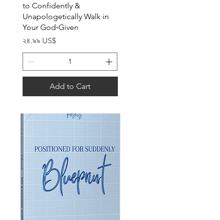
to Confidently &
Unapologetically Walk in
Your God‐Given
Price
২৪.৯৯ US$
Add to Cart