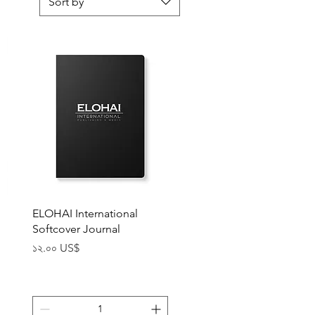
Sort by
Quick View
ELOHAI International
Softcover Journal
Price
১২.০০ US$