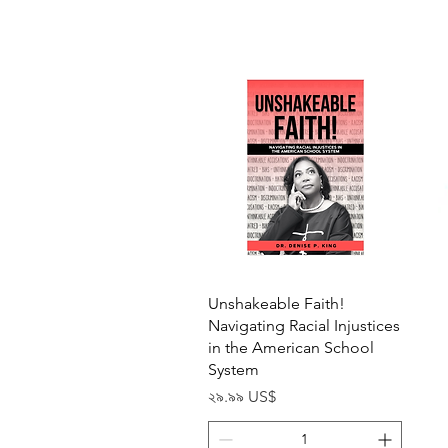
Quick View
Unshakeable Faith!
Navigating Racial Injustices
in the American School
System
Price
২৯.৯৯ US$