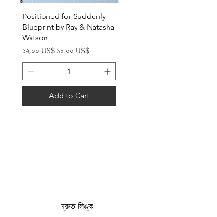
Quick View
Positioned for Suddenly
Blueprint by Ray & Natasha
Watson
Regular Price
Sale Price
১২.০০ US$
১০.০০ US$
Add to Cart
দ্রুত লিঙ্ক