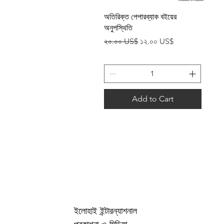
Quick View
অতিরিক্ত পেপারব্যাক বইয়ের
অনুপস্থিতি
Regular Price
Sale Price
২০.০০ US$
১২.০০ US$
Add to Cart
ইলোহাই ইন্টারন্যাশনাল