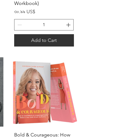
Workbook)
Price
৩০.৯৯ US$
Add to Cart
Quick View
Bold & Courageous: How