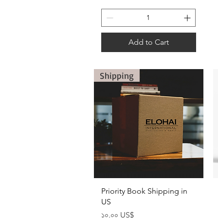
Add to Cart
Shipping
Quick View
Priority Book Shipping in
US
Price
১০.০০ US$