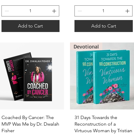
Add to Cart
Add to Cart
Devotional
Quick View
Quick View
Coached By Cancer: The
31 Days Towards the
MVP Was Me by Dr. Dwalah
Reconstruction of a
Fisher
Virtuous Woman by Tristian