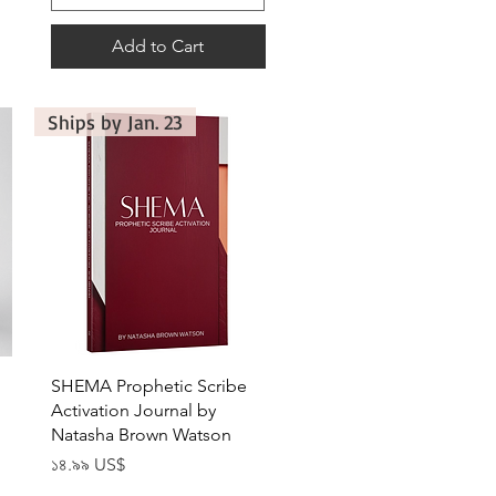
Add to Cart
Ships by Jan. 23
Quick View
SHEMA Prophetic Scribe
Activation Journal by
Natasha Brown Watson
Price
১৪.৯৯ US$