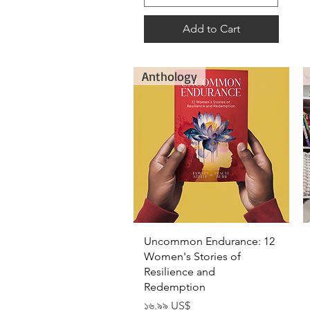
Add to Cart
Anthology
Quick View
Uncommon Endurance: 12
Women's Stories of
Resilience and
Redemption
Price
১৬.৯৯ US$