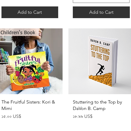
Add to Cart
Add to Cart
Children's Book
Quick View
Quick View
The Fruitful Sisters: Kori &
Stuttering to the Top by
Mimi
DaVon B. Camp
Price
Price
১৫.০০ US$
১৮.৯৯ US$