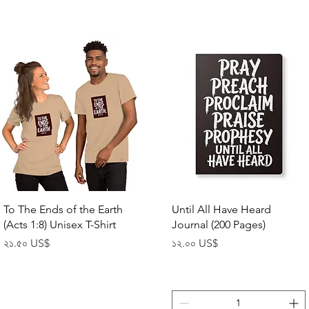
Quick View
Quick View
To The Ends of the Earth
Until All Have Heard
(Acts 1:8) Unisex T-Shirt
Journal (200 Pages)
Price
Price
২১.৫০ US$
১২.০০ US$