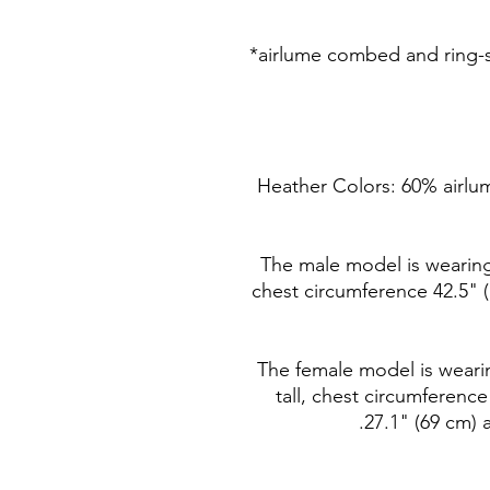
*Heather Colors: 60% airl
The male model is wearing s
chest circumference 42.5" (
The female model is wearing
tall, chest circumference
27.1" (69 cm) 