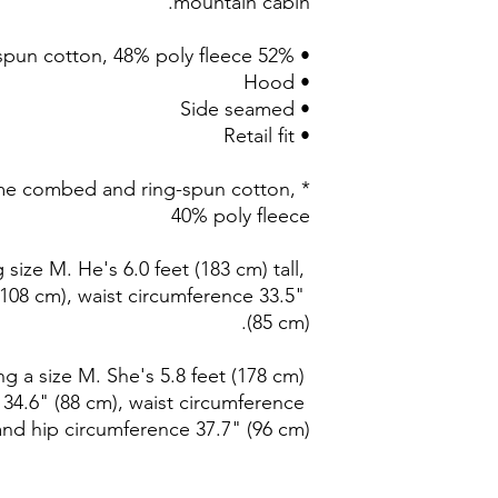
mountain cabin. 
• 52% airlume combed and ring-spun cotton, 48% poly fleece* 
• Hood 
• Side seamed 
• Retail fit 
ume combed and ring-spun cotton, 
40% poly fleece 
ize M. He's 6.0 feet (183 cm) tall, 
108 cm), waist circumference 33.5" 
(85 cm). 
 a size M. She's 5.8 feet (178 cm) 
 34.6" (88 cm), waist circumference 
and hip circumference 37.7" (96 cm).