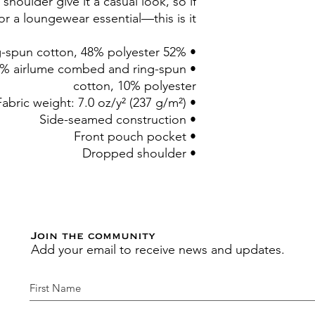
houlder give it a casual look, so if
or a loungewear essential—this is it!
• 52% airlume combed and ring-spun cotton, 48% polyester
 90% airlume combed and ring-spun
cotton, 10% polyester
• Fabric weight: 7.0 oz/y² (237 g/m²)
• Side-seamed construction
• Front pouch pocket
• Dropped shoulder
Join the community
Add your email to receive news and updates.