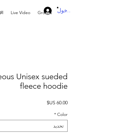
تسجيل الدخول
Groups
Live Video
ال
eous Unisex sueded
fleece hoodie
السعر
*
Color
تحديد