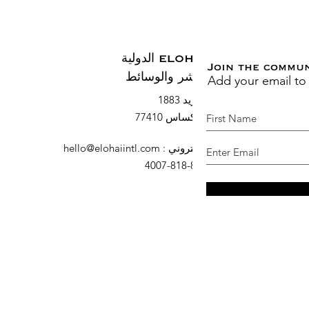
ELOHAI الدولية
Join the commu
Add your email to
النشر والوسائط
صندوق بريد 1883
السرو ، تكساس 77410
البريد الإلكتروني
:
hello@elohaiintl.com
هاتف
: 832-818-4007