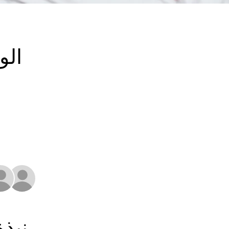
الو
نبذ