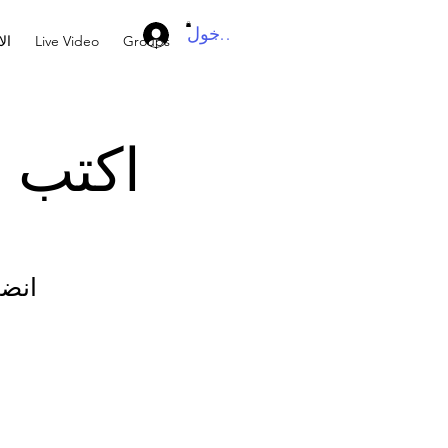
تسجيل الدخول
Groups
Live Video
ال
اكتب ك
انضم