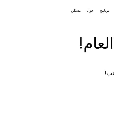
برنامج
حول
مسكن
لعام!
تب!