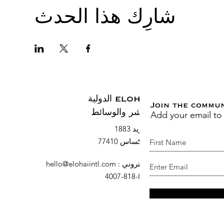
شارِك هذا الحدث
ELOHAI الدولية
Join the commu
Add your email to
النشر والوسائط
صندوق بريد 1883
السرو ، تكساس 77410
البريد الإلكتروني
:
hello@elohaiintl.com
هاتف
: 832-818-4007