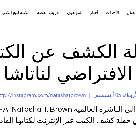
اتصال
الأحداث
أخبار
المؤلفون
تدريب القصة
مكتبة لبيع الكتب
ة الكشف عن الكت
الافتراضي لناتاشا
بعاء، 05 أغسطس
  |  
ttp://instagram.com/natashatbrown
انضم إلى الناشرة العالمية tasha T. Brown
 حفلة كشف الكتب عبر الإنترنت لكتابها القادم