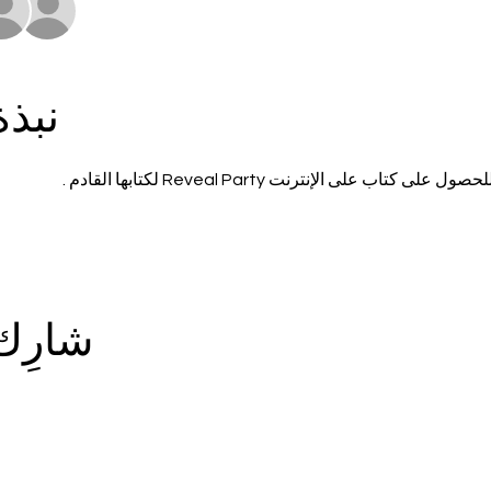
نبذ
شارِك