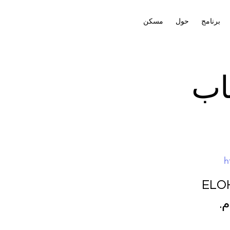
برنامج
حول
مسكن
اب
h
ELOHAI Na
.