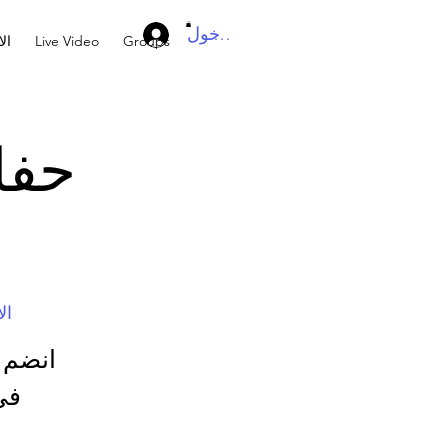
تسجيل الدخول
Groups
Live Video
ال
حفل
الأر
في