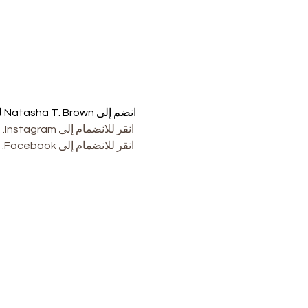
انضم إلى Natasha T. Brown للحصول على كتاب على الإنترنت Reveal Party لكتابها القادم . 
انقر للانضمام إلى Instagram.
انقر للانضمام إلى Facebook.