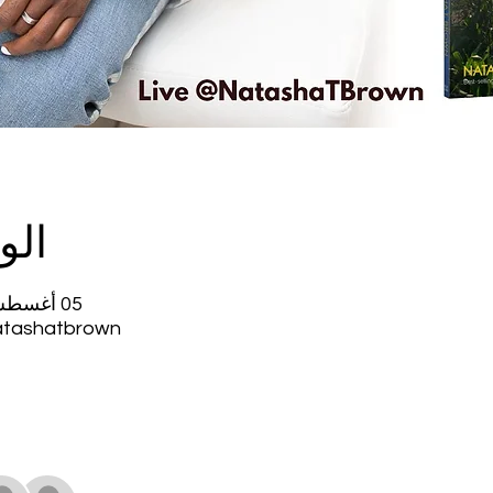
الو
05 أغسطس 2020، 9:00 م غرينتش-4
natashatbrown