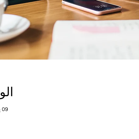
الو
09 يناير 2019، 9:00 م – 9:30 م