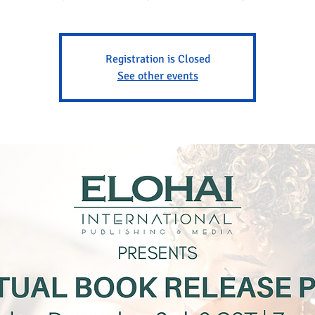
Registration is Closed
See other events