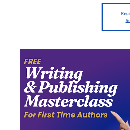
Regi
Se