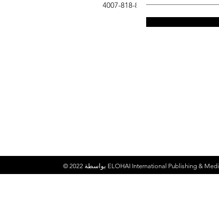
هاتف
: 832-818-4007
ELOHAI International Publishing & Medi
© 2022 بواسطة