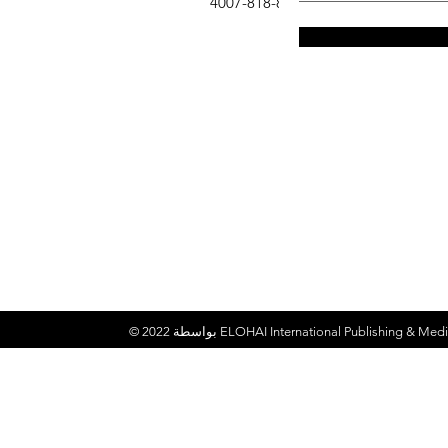
هاتف
: 832-818-4007
ELOHAI International Publishing & Medi
© 2022 بواسطة