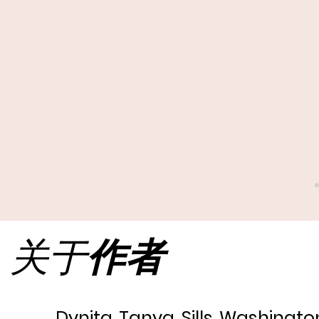
关于
作者
Dynita Tanya Sills Washingto