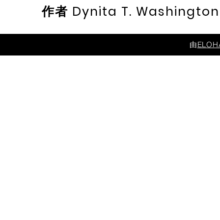
作者 Dynita T. Washington
由
ELO