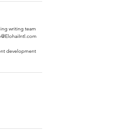
ning writing team
lo@ElohaiIntl.com
ntent development