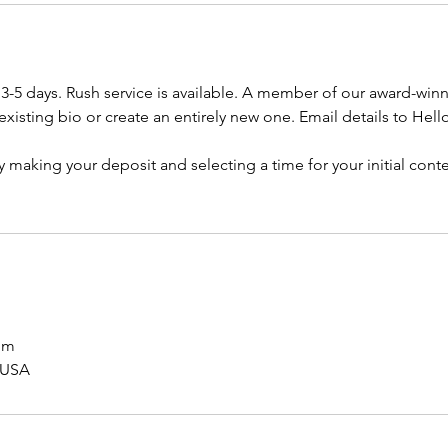
3-5 days. Rush service is available. A member of our award-win
 existing bio or create an entirely new one. Email details to Hel
y making your deposit and selecting a time for your initial co
om
 USA