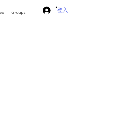
登入
deo
Groups