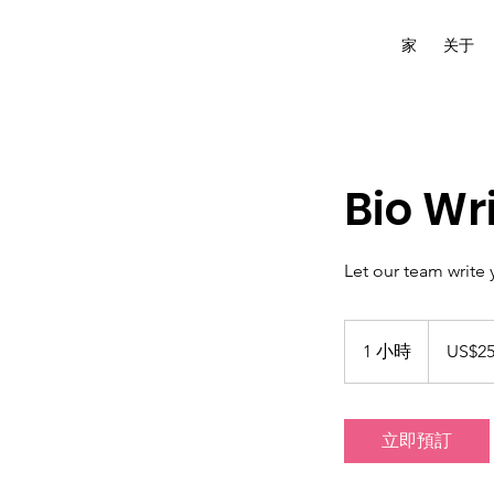
家
关于
Bio Wr
Let our team write 
250
美
1 小時
1
US$2
元
小
立即預訂