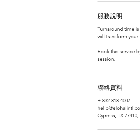
服務說明
Turnaround time is 
will transform your
Book this service b
session.
聯絡資料
+ 832-818-4007
hello@elohaiintl.c
Cypress, TX 77410,