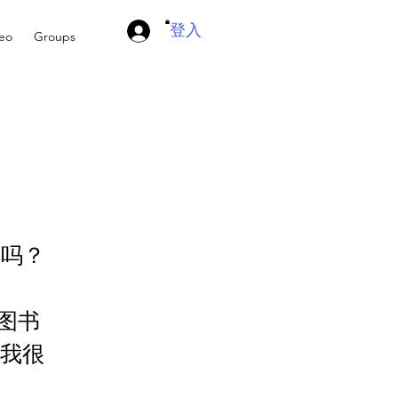
登入
deo
Groups
事吗？
天图书
，我很
。