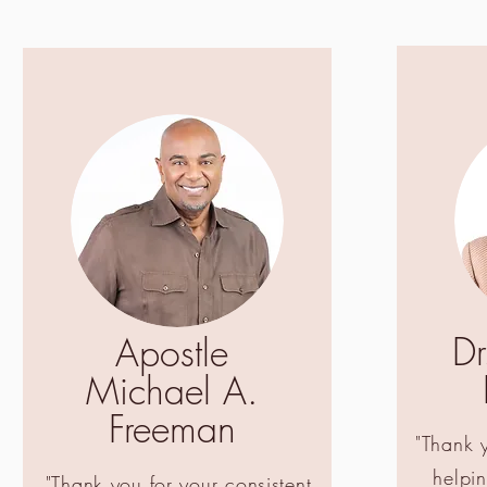
D
Apostle
Michael A.
Freeman
"Thank 
helpi
"Thank you for your consistent