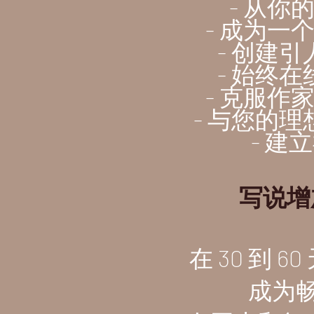
- 从你
- 成为一
- 创建
- 始终
- 克服作
- 与您的
- 建
写说增
在 30 到 
成为