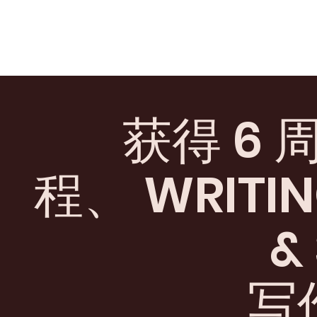
获得 6
程、 WRIT
&
写