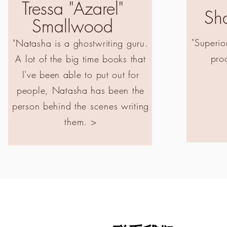
Tressa "Azarel"
Sha
Smallwood
"Superio
"Natasha is a ghostwriting guru.
pro
A lot of the big time books that
I've been able to put out for
people, Natasha has been the
person behind the scenes writing
them.
>