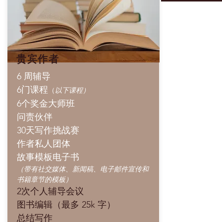
贵宾作者
6 周辅导
6门课程
（
以下课程）
6个奖金大师班
问责伙伴
30天写作挑战赛
作者私人团体
故事模板电子书
（带有社交媒体、新闻稿、电子邮件宣传和
书籍章节的模板）
2次个人辅导会议
图书编辑（最多 25k 字）
总结写作