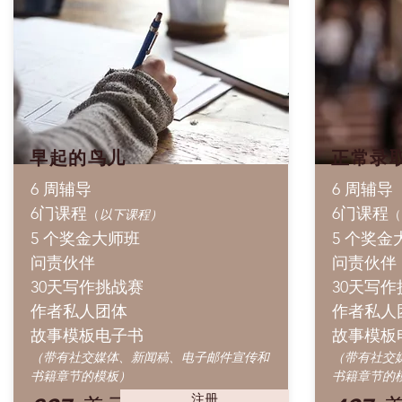
早起的鸟儿
正常录
6 周辅导
6 周辅导
6门课程
6门课程
（
以下课程）
（
5 个奖金大师班
5 个奖
问责伙伴
问责伙伴
30天写作挑战赛
30天写
作者私人团体
作者私人
故事模板电子书
故事模板
（带有社交媒体、新闻稿、电子邮件宣传和
（带有社交
书籍章节的模板）
书籍章节的
注册