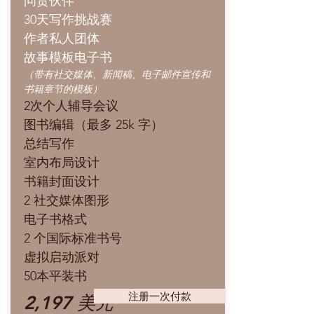
问责伙伴
30天写作挑战赛
作者私人团体
故事模板电子书
（带有社交媒体、新闻稿、电子邮件宣传和
书籍章节的模板）
2次个人辅导会议
图书编辑（最多 25k 字）
总结写作
室内布局设计
书籍封面设计
2 社交媒体图形
电子书格式
2 个国际标准书号
虚拟启动派对
50本平装书
注册一次付款
2,197 美元