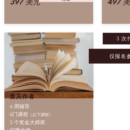
397 美元
497 
3 次
仅报名
贵宾作者
6 周辅导
6门课程
（
以下课程）
5 个奖金大师班