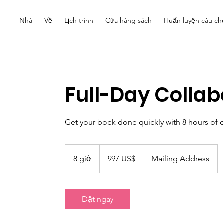
Nhà
Về
Lịch trình
Cửa hàng sách
Huấn luyện câu ch
Full-Day Collab
Get your book done quickly with 8 hours of c
997
đô
8 giờ
8
997 US$
Mailing Address
la
Mỹ
g
i
ờ
Đặt ngay