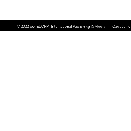
© 2022 bởi
ELOHAI International Publishing & Media.
| Các
câu hỏ