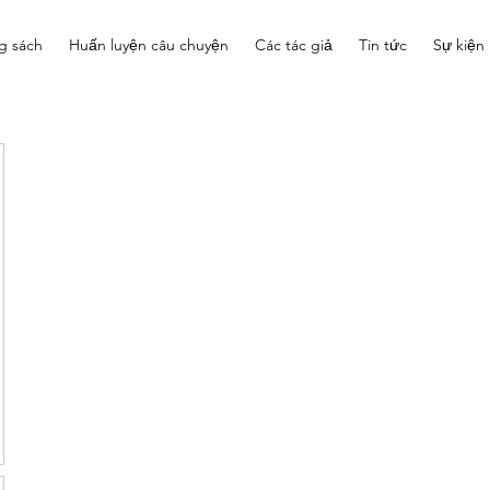
g sách
Huấn luyện câu chuyện
Các tác giả
Tin tức
Sự kiện