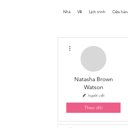
Nhà
Về
Lịch trình
Cửa hàn
Thao tác khác
Natasha Brown
Watson
Người viết
Theo dõi