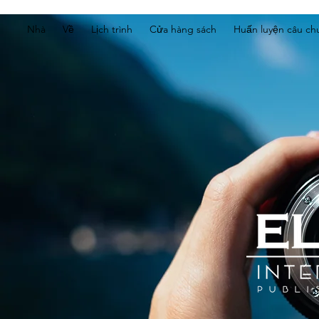
Nhà
Về
Lịch trình
Cửa hàng sách
Huấn luyện câu ch