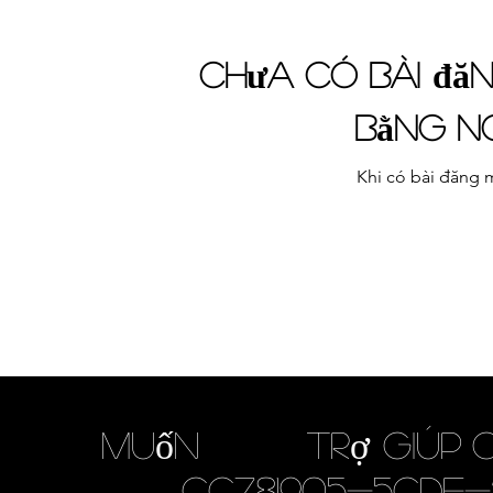
Chưa có bài đă
bằng n
Khi có bài đăng 
được
Muốn
trợ giúp
_Cc781905-5cde-