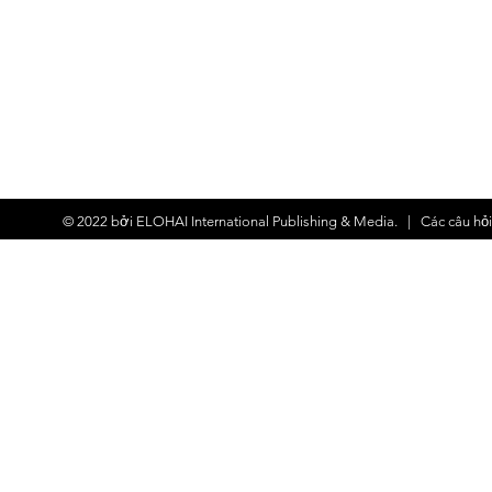
© 2022 bởi
ELOHAI International Publishing & Media.
| Các
câu hỏ