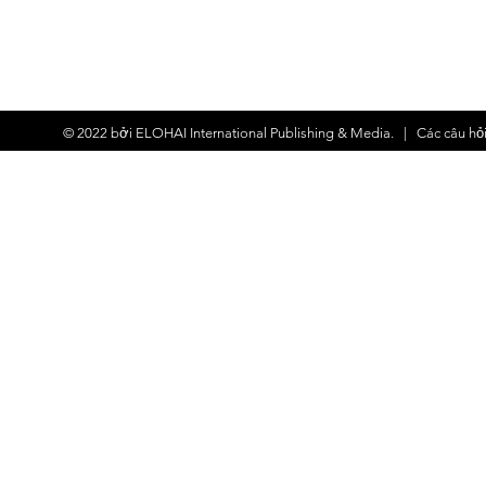
© 2022 bởi
ELOHAI International Publishing & Media.
| Các
câu hỏ