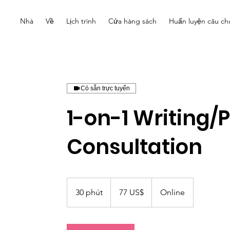
Nhà
Về
Lịch trình
Cửa hàng sách
Huấn luyện câu ch
Có sẵn trực tuyến
1-on-1 Writing/
Consultation
77
đô
30 phút
3
77 US$
Online
la
Mỹ
0
p
h