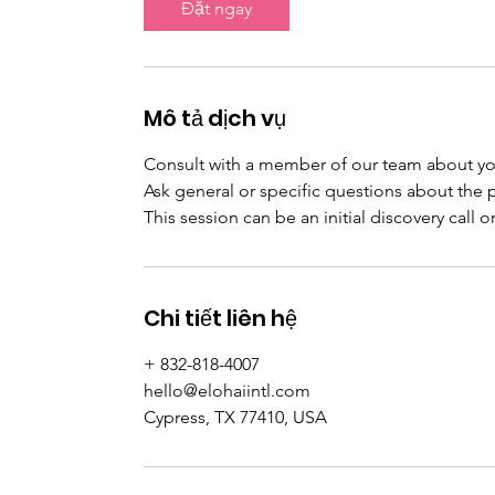
Đặt ngay
ú
t
Mô tả dịch vụ
Consult with a member of our team about y
Ask general or specific questions about the p
This session can be an initial discovery call o
Chi tiết liên hệ
+ 832-818-4007
hello@elohaiintl.com
Cypress, TX 77410, USA