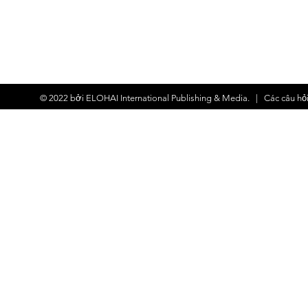
© 2022 bởi
ELOHAI International Publishing & Media.
| Các
câu hỏ