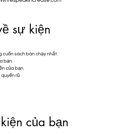
 Writespeakincrease.com
về sự kiện
ng cuốn sách bán chạy nhất.
a bạn.
ện của bạn.
 quyến rũ.
 kiện của bạn