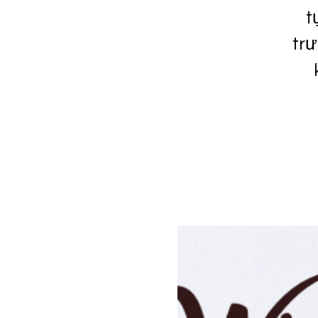
t
trư