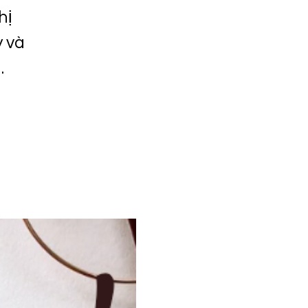
hị
y và
.