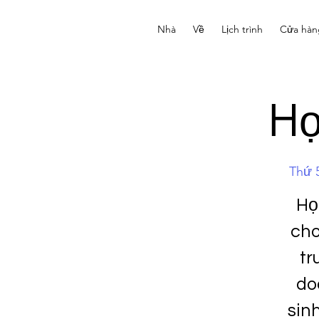
Nhà
Về
Lịch trình
Cửa hàn
Họ
Thứ 5
Họ
cho
tr
do
sinh