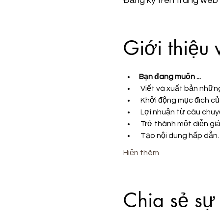
Đăng ký trên trang web
Giới thiệu 
Bạn đang muốn ...
 Viết và xuất bản nhữ
 Khởi động mục đích củ
 Lợi nhuận từ câu chuy
 Trở thành một diễn giả
 Tạo nội dung hấp dẫn.
Hiện thêm
Chia sẻ sự