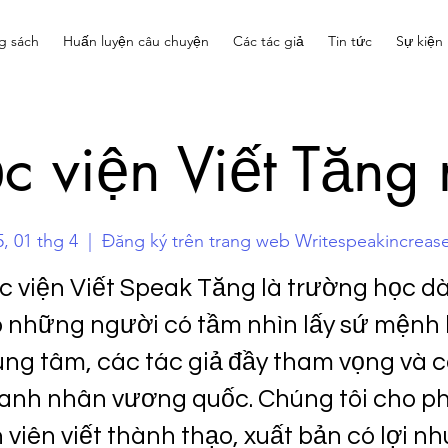
g sách
Huấn luyện câu chuyện
Các tác giả
Tin tức
Sự kiện
c viện Viết Tăng 
, 01 thg 4
  |  
Đăng ký trên trang web Writespeakincreas
c viện Viết Speak Tăng là trường học d
 những người có tầm nhìn lấy sứ mệnh
ung tâm, các tác giả đầy tham vọng và 
anh nhân vương quốc. Chúng tôi cho p
 viên viết thành thạo, xuất bản có lợi n