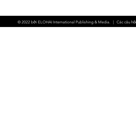
© 2022 bởi
ELOHAI International Publishing & Media.
| Các
câu hỏ