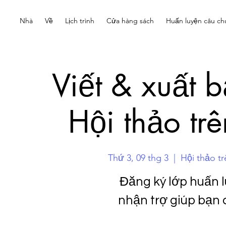
Nhà
Về
Lịch trình
Cửa hàng sách
Huấn luyện câu ch
Viết & xuất 
Hội thảo tr
Thứ 3, 09 thg 3
  |  
Hội thảo t
Đăng ký lớp huấn 
nhận trợ giúp bạn 