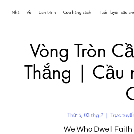
Nhà
Về
Lịch trình
Cửa hàng sách
Huấn luyện câu ch
Vòng Tròn C
Thắng | Cầu 
Thứ 5, 03 thg 2
  |  
Trực tuyế
We Who Dwell Faith 