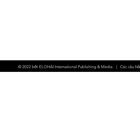
© 2022 bởi
ELOHAI International Publishing & Media.
| Các
câu hỏ