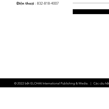
Điện thoại
: 832-818-4007
© 2022 bởi
ELOHAI International Publishing & Media.
| Các
câu hỏ