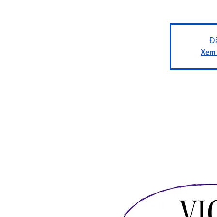
Đă
Xem 