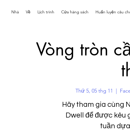
Nhà
Về
Lịch trình
Cửa hàng sách
Huấn luyện câu ch
Vòng tròn c
t
Thứ 5, 05 thg 11
  |  
Fac
Hãy tham gia cùng 
Dwell để được kêu g
tuần dựa