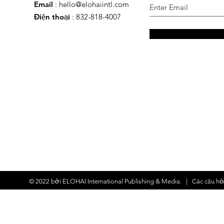
Email
:
hello@elohaiintl.com
Điện thoại
: 832-818-4007
© 2022 bởi
ELOHAI International Publishing & Media.
| Các
câu hỏ