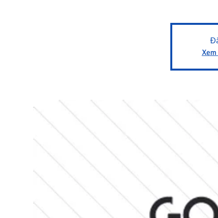
Đă
Xem 