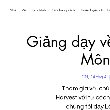
Nhà
Về
Lịch trình
Cửa hàng sách
Huấn luyện câu ch
Giảng dạy về
Môn
CN, 14 thg 4
  |
Tham gia với chú
Harvest với tư các
chúng tôi dạy L