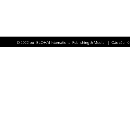
© 2022 bởi
ELOHAI International Publishing & Media.
| Các
câu hỏ