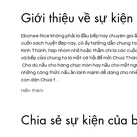
Giới thiệu về sự kiện
Ebonee Rice không phải là đầu bếp hay chuyên gia ẩ
cuốn sách tuyệt đẹp này, cô ấy hướng dẫn chúng ta
Kinh Thánh, họp nhóm nhỏ hoặc thậm chí là các cuộc 
và bếp của chúng ta là một cơ hội để mời Chúa Thá
 Cho dù nấu cho hàng chục món hay nấu cho một người, hãy vui vẻ đọc qua những bài thuốc giải độc, sự tận tâm và 
những công thức nấu ăn lành mạnh dễ dàng cho nhiều
con dân Chúa t…
Hiện thêm
Chia sẻ sự kiện của 