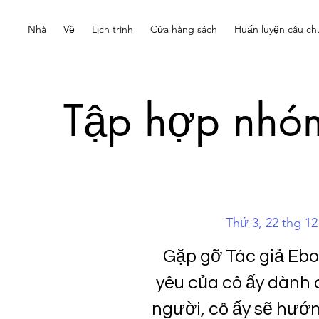
Nhà
Về
Lịch trình
Cửa hàng sách
Huấn luyện câu ch
Tập hợp nhóm
Thứ 3, 22 thg 12
Gặp gỡ Tác giả Ebo
yêu của cô ấy dành 
người, cô ấy sẽ hướ