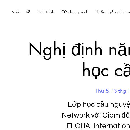
Nhà
Về
Lịch trình
Cửa hàng sách
Huấn luyện câu ch
Nghị định nă
học c
Thứ 5, 13 thg 1
Lớp học cầu nguyệ
Network với Giám đố
ELOHAI Internatio