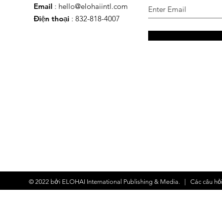
Email
:
hello@elohaiintl.com
Điện thoại
: 832-818-4007
© 2022 bởi
ELOHAI International Publishing & Media.
| Các
câu hỏ