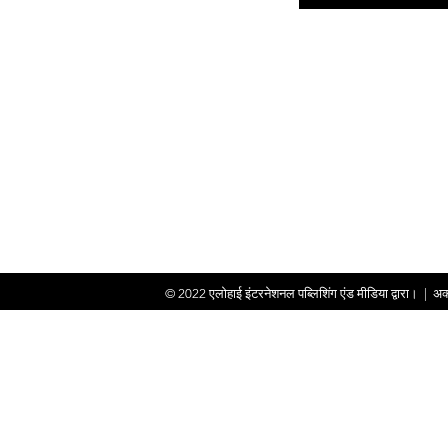
© 2022
एलोहाई इंटरनेशनल पब्लिशिंग एंड मीडिया द्वारा।
|
अक्