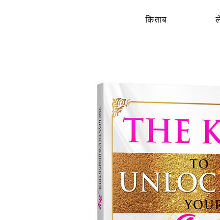
किताब