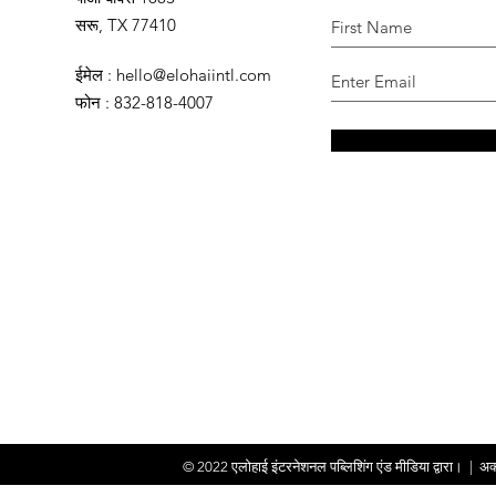
सरू, TX 77410
ईमेल
:
hello@elohaiintl.com
फोन
: 832-818-4007
© 2022
एलोहाई इंटरनेशनल पब्लिशिंग एंड मीडिया द्वारा।
|
अक्