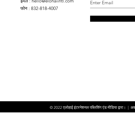
ईमेल
:
hello@elohaiintl.com
फोन
: 832-818-4007
© 2022
एलोहाई इंटरनेशनल पब्लिशिंग एंड मीडिया द्वारा।
|
अक्