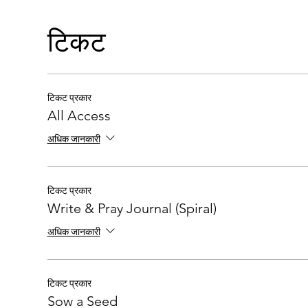
Wednesday: Minister Paulette Brown
Thursday: Prophetess Khiara Johnson
टिकट
Expect to hear from God during these five day
Upgrade to
All-Access
to get unlimited acces
टिकट प्रकार
challenge and speaker Q&As, and access into
All Access
or in-person in Cypress, Texas).
अधिक जानकारी
We look forward to how Holy Spirit will move d
टिकट प्रकार
Write & Pray Journal (Spiral)
अधिक जानकारी
टिकट प्रकार
Sow a Seed