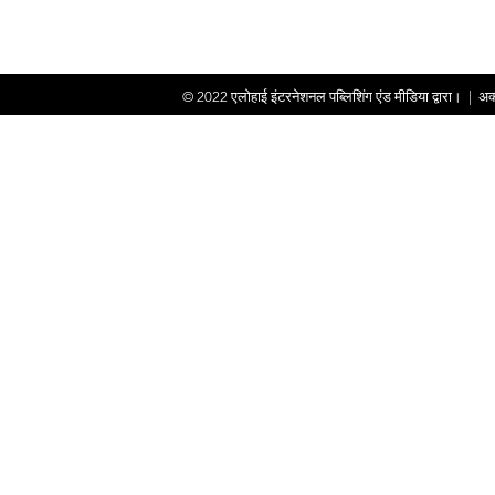
© 2022
एलोहाई इंटरनेशनल पब्लिशिंग एंड मीडिया द्वारा।
|
अक्