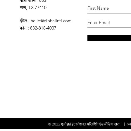
पीओ बॉक्स 1883
सरू, TX 77410
ईमेल
:
hello@elohaiintl.com
फोन
: 832-818-4007
© 2022
एलोहाई इंटरनेशनल पब्लिशिंग एंड मीडिया द्वारा।
|
अक्