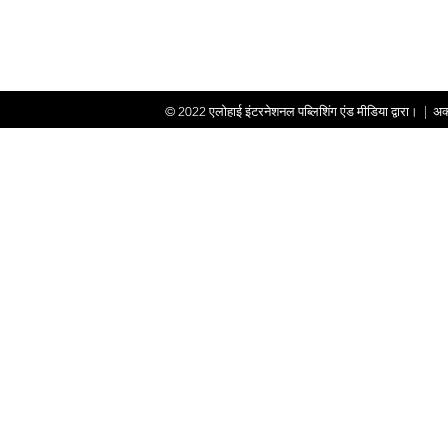
© 2022
एलोहाई इंटरनेशनल पब्लिशिंग एंड मीडिया द्वारा।
|
अक्