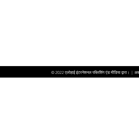
© 2022
एलोहाई इंटरनेशनल पब्लिशिंग एंड मीडिया द्वारा।
|
अक्