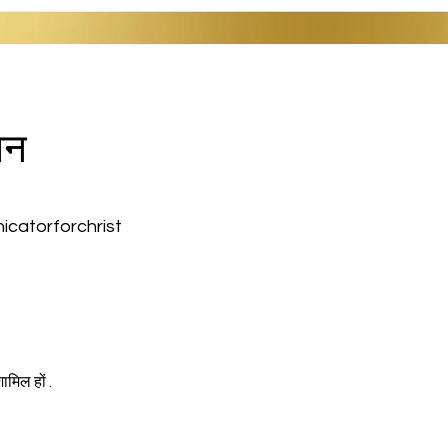
ान
atorforchrist
ामिल हों . 