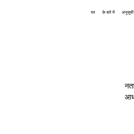
घर
के बारे में
अनुसूची
नता
आधा