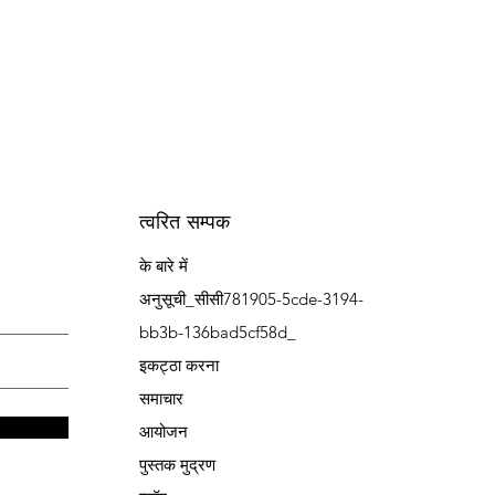
त्वरित सम्पक
के बारे में
अनुसूची_सीसी781905-5cde-3194-
bb3b-136bad5cf58d_
इकट्ठा करना
समाचार
आयोजन
पुस्तक मुद्रण