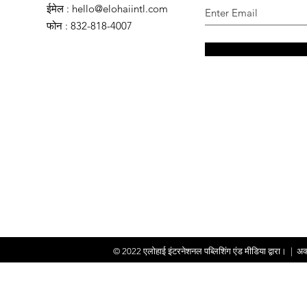
ईमेल
:
hello@elohaiintl.com
फोन
: 832-818-4007
© 2022
एलोहाई इंटरनेशनल पब्लिशिंग एंड मीडिया द्वारा।
|
अक्