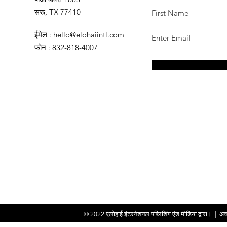
सरू, TX 77410
ईमेल
:
hello@elohaiintl.com
फोन
: 832-818-4007
© 2022
एलोहाई इंटरनेशनल पब्लिशिंग एंड मीडिया द्वारा।
|
अक्