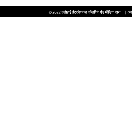
© 2022
एलोहाई इंटरनेशनल पब्लिशिंग एंड मीडिया द्वारा।
|
अक्