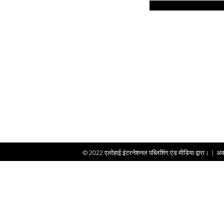
© 2022
एलोहाई इंटरनेशनल पब्लिशिंग एंड मीडिया द्वारा।
|
अक्