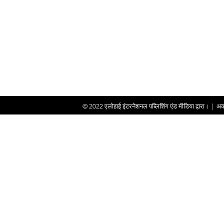
© 2022
एलोहाई इंटरनेशनल पब्लिशिंग एंड मीडिया द्वारा।
|
अक्