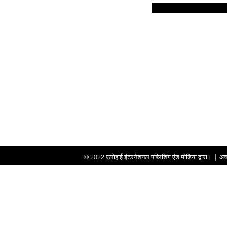
© 2022
एलोहाई इंटरनेशनल पब्लिशिंग एंड मीडिया द्वारा।
|
अक्