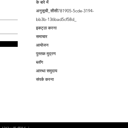
के बारे में
अनुसूची_सीसी781905-5cde-3194-
bb3b-136bad5cf58d_
इकट्ठा करना
समाचार
आयोजन
पुस्तक मुद्रण
ब्लॉग
आस्था समुदाय
संपर्क करना