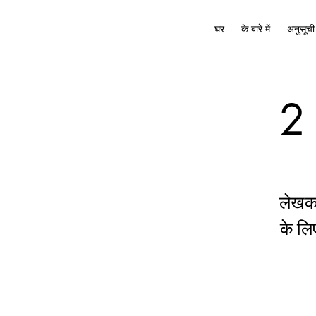
घर
के बारे में
अनुसूची
2 
लेखक 
के लि