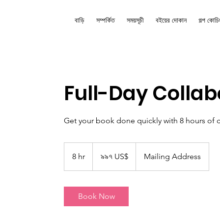
বাড়ি
সম্পর্কিত
সময়সূচী
বইয়ের দোকান
গল্প কোচি
Full-Day Collab
Get your book done quickly with 8 hours of c
৯৯৭
মার্কিন
8 hr
8
৯৯৭ US$
Mailing Address
ডলার
h
r
Book Now