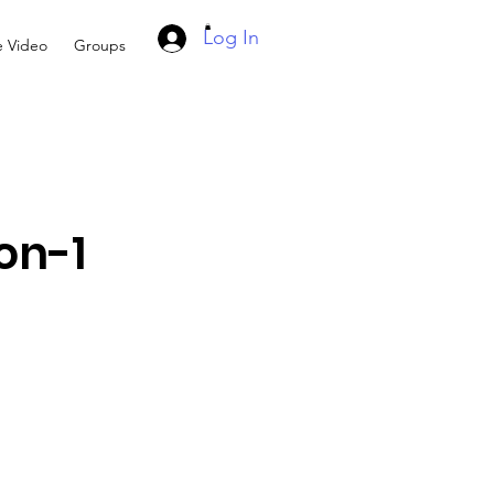
Log In
e Video
Groups
on-1