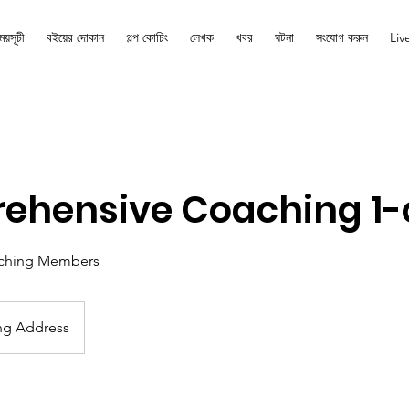
ময়সূচী
বইয়ের দোকান
গল্প কোচিং
লেখক
খবর
ঘটনা
সংযোগ করুন
Liv
ehensive Coaching 1-
ching Members
ng Address