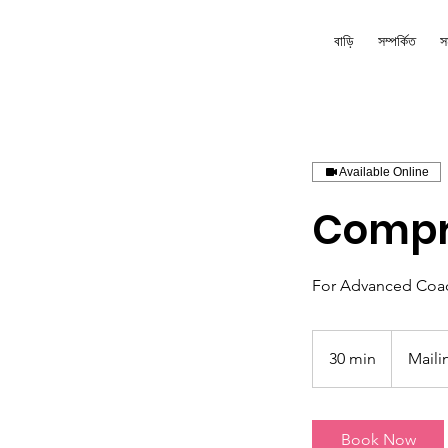
বাড়ি
সম্পর্কিত
স
Available Online
Compr
For Advanced Coa
30 min
3
Maili
0
m
i
Book Now