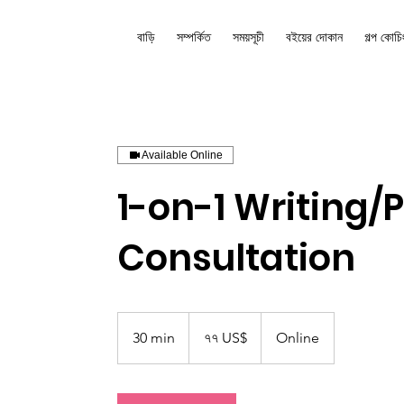
বাড়ি
সম্পর্কিত
সময়সূচী
বইয়ের দোকান
গল্প কোচি
Available Online
1-on-1 Writing/
Consultation
৭৭
মার্কিন
30 min
3
৭৭ US$
Online
ডলার
0
m
i