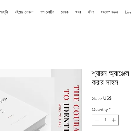
ময়সূচী
বইয়ের দোকান
গল্প কোচিং
লেখক
খবর
ঘটনা
সংযোগ করুন
Liv
শ্যারন অ্যাঞ্জে
করার সাহস
Price
১৫.০০ US$
Quantity
*