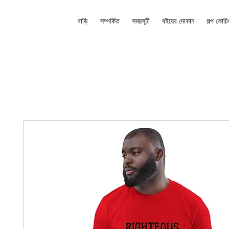
বাড়ি
সম্পর্কিত
সময়সূচী
বইয়ের দোকান
গল্প কোচি